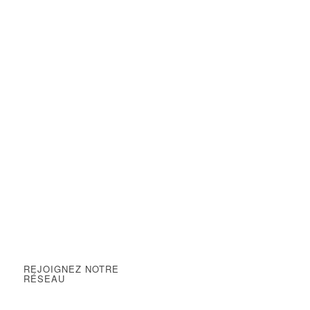
10
000
Centres de lavage en France
52
%
des Français lavent leur voiture chez un professionnel
REJOIGNEZ NOTRE
RÉSEAU