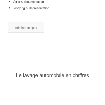
Veille & documentation
Lobbying & Représentation
Adhérer en ligne
Le lavage automobile en chiffres
0
3
.
%
Part du lavage en station sur le total de l’eau potable
consommée en France.